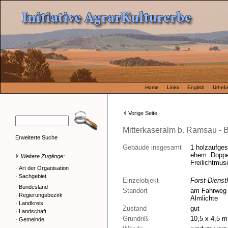
Home
Links
English
Urhebe
Vorige Seite
Mitterkaseralm b. Ramsau - 
Erweiterte Suche
Gebäude insgesamt
1 holzaufges
ehem. Doppe
Weitere Zugänge:
Freilichtmuse
·
Art der Organisation
·
Sachgebiet
Einzelobjekt
Forst-Dienst
·
Bundesland
Standort
am Fahrweg z
·
Regierungsbezirk
Almlichte
·
Landkreis
Zustand
gut
·
Landschaft
Grundriß
10,5 x 4,5 m
·
Gemeinde