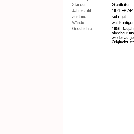
Standort
Glentleiten
Jahreszahl
1871 FP AP
Zustand
sehr gut
Wände
waldkantiger
Geschichte
1856 Baujah
abgebaut und
wieder aufge
Originalzust