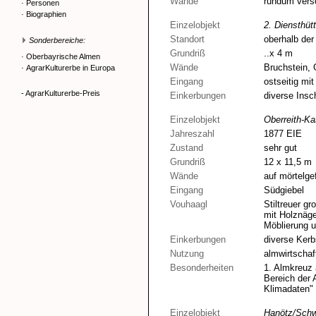
Wände
rundum versc
·
Personen
·
Biographien
Einzelobjekt
2. Diensthüt
Standort
oberhalb der
Sonderbereiche:
Grundriß
..x 4 m
·
Oberbayrische Almen
Wände
Bruchstein, 
·
AgrarKulturerbe in Europa
Eingang
ostseitig mi
- AgrarKulturerbe-Preis
Einkerbungen
diverse Insch
Einzelobjekt
Oberreith-Ka
Jahreszahl
1877 EIE
Zustand
sehr gut
Grundriß
12 x 11,5 m
Wände
auf mörtelg
Eingang
Südgiebel
Vouhaagl
Stiltreuer g
mit Holznäge
Möblierung 
Einkerbungen
diverse Kerb
Nutzung
almwirtschaf
Besonderheiten
1. Almkreuz
Bereich der A
Klimadaten"
Einzelobjekt
Hanötz/Sch