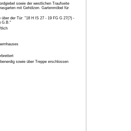
rdgiebel sowie der westlichen Traufseite
rasgarten mit Gehölzen. Gartenmöbel für
 über der Tür: "18 H IS 27 - 19 FG G 27(?) -
) G.B."
tlich
auernhauses
rbrettert
benerdig sowie über Treppe erschlossen