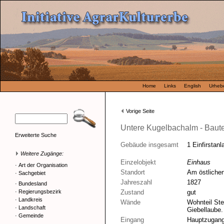
Home
Links
English
Urhebe
Vorige Seite
Untere Kugelbachalm - Baut
Erweiterte Suche
Gebäude insgesamt
1 Einfirstan
Weitere Zugänge:
Einzelobjekt
Einhaus
·
Art der Organisation
Standort
Am östlichen
·
Sachgebiet
Jahreszahl
1827
·
Bundesland
·
Regierungsbezirk
Zustand
gut
·
Landkreis
Wände
Wohnteil Ste
·
Landschaft
Giebellaube. 
·
Gemeinde
Eingang
Hauptzugang