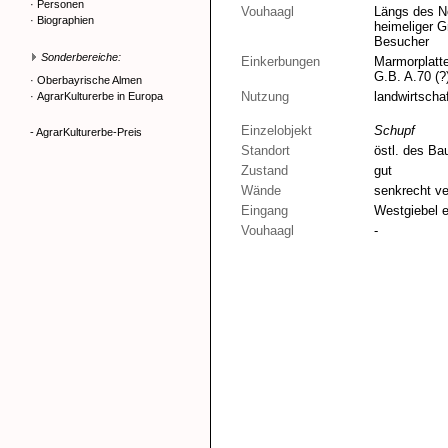
·
Personen
Vouhaagl
Längs des No
·
Biographien
heimeliger G
Besucher
Sonderbereiche:
Einkerbungen
Marmorplatte
G.B. A.70 (?
·
Oberbayrische Almen
Nutzung
landwirtschaf
·
AgrarKulturerbe in Europa
Einzelobjekt
Schupf
- AgrarKulturerbe-Preis
Standort
östl. des B
Zustand
gut
Wände
senkrecht ve
Eingang
Westgiebel e
Vouhaagl
-