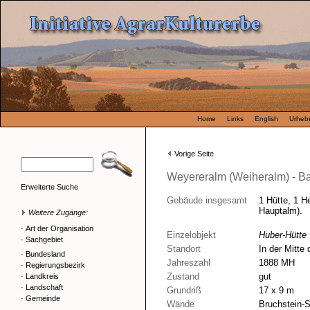
Home
Links
English
Urhebe
Vorige Seite
Weyereralm (Weiheralm) - B
Erweiterte Suche
Gebäude insgesamt
1 Hütte, 1 He
Hauptalm).
Weitere Zugänge:
·
Art der Organisation
Einzelobjekt
Huber-Hütte
·
Sachgebiet
Standort
In der Mitte
·
Bundesland
Jahreszahl
1888 MH
·
Regierungsbezirk
Zustand
gut
·
Landkreis
·
Landschaft
Grundriß
17 x 9 m
·
Gemeinde
Wände
Bruchstein-