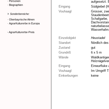
·
Personen
aufgesetzt. 
·
Biographien
Eingang
Südgiebel (
Vouhaagl
Grosser, zwe
Sonderbereiche:
Staudenbeet 
Schafgarbe, 
·
Oberbayrische Almen
Dachvorstan
·
AgrarKulturerbe in Europa
naturbelasse
Wasserhahn.
- AgrarKulturerbe-Preis
Einzelobjekt
Heustadel
Standort
Nördlich de
Zustand
gut
Grundriß
6 x 5 m
Wände
Waldkantiger
Holznägelve
Eingang
Einwurfluke
Vouhaagl
Im Umgriff T
Einkerbungen
keine