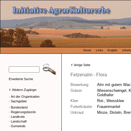
Home
Links
English
Urhebe
Vorige Seite
Fetzenalm - Flora
Erweiterte Suche
Bewertung
Alm mit gutem Wac
Weitere Zugänge:
Gräser
Wiesenschwingel, K
Goldhafer
·
Art der Organisation
Klee
Rot-, Weissklee
·
Sachgebiet
Futterkräuter
Frauenmantel
·
Bundesland
·
Regierungsbezirk
Unkraut
Minze, Disteln, Bre
·
Landkreis
·
Landschaft
·
Gemeinde