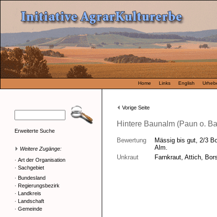
Home
Links
English
Urhebe
Vorige Seite
Hintere Baunalm (Paun o. Ba
Erweiterte Suche
Bewertung
Mässig bis gut, 2/3 B
Alm.
Weitere Zugänge:
Unkraut
Farnkraut, Attich, Bor
·
Art der Organisation
·
Sachgebiet
·
Bundesland
·
Regierungsbezirk
·
Landkreis
·
Landschaft
·
Gemeinde