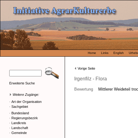
Home
Links
English
Urhebe
Vorige Seite
Irgenfilz - Flora
Erweiterte Suche
Bewertung
Mittlerer Weideteil tro
Weitere Zugänge:
·
Art der Organisation
·
Sachgebiet
·
Bundesland
·
Regierungsbezirk
·
Landkreis
·
Landschaft
·
Gemeinde