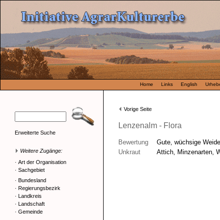
Home
Links
English
Urhebe
Vorige Seite
Lenzenalm - Flora
Erweiterte Suche
Bewertung
Gute, wüchsige Weide
Weitere Zugänge:
Unkraut
Attich, Minzenarten, 
·
Art der Organisation
·
Sachgebiet
·
Bundesland
·
Regierungsbezirk
·
Landkreis
·
Landschaft
·
Gemeinde