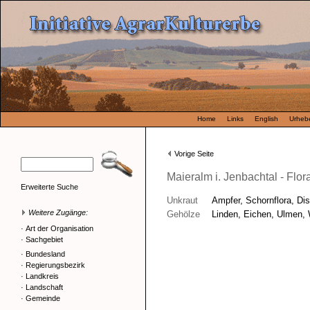
Home
Links
English
Urhebe
Vorige Seite
Maieralm i. Jenbachtal - Flor
Erweiterte Suche
Unkraut
Ampfer, Schornflora, Di
Weitere Zugänge:
Gehölze
Linden, Eichen, Ulmen, 
·
Art der Organisation
·
Sachgebiet
·
Bundesland
·
Regierungsbezirk
·
Landkreis
·
Landschaft
·
Gemeinde