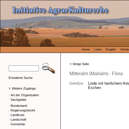
Home
Links
English
Urhebe
Vorige Seite
Mitteralm (Mailalm) - Flora
Erweiterte Suche
Gehölze
Linde mit herrlichem Ast
Eschen
Weitere Zugänge:
·
Art der Organisation
·
Sachgebiet
·
Bundesland
·
Regierungsbezirk
·
Landkreis
·
Landschaft
·
Gemeinde