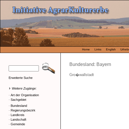
Home
Links
English
Urhebe
Bundesland: Bayern
Gro�wallstadt
Erweiterte Suche
Weitere Zugänge:
·
Art der Organisation
·
Sachgebiet
·
Bundesland
·
Regierungsbezirk
·
Landkreis
·
Landschaft
·
Gemeinde