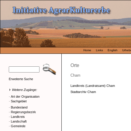
Home
Links
English
Urhebe
Orte
Cham
Erweiterte Suche
Landkreis (Landratsamt) Cham
Weitere Zugänge:
Stadtarchiv Cham
·
Art der Organisation
·
Sachgebiet
·
Bundesland
·
Regierungsbezirk
·
Landkreis
·
Landschaft
·
Gemeinde