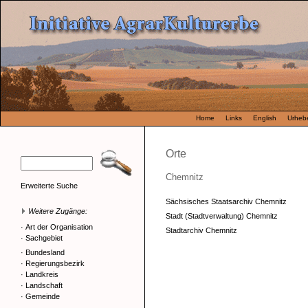
Home
Links
English
Urhebe
Orte
Chemnitz
Erweiterte Suche
Sächsisches Staatsarchiv Chemnitz
Weitere Zugänge:
Stadt (Stadtverwaltung) Chemnitz
·
Art der Organisation
Stadtarchiv Chemnitz
·
Sachgebiet
·
Bundesland
·
Regierungsbezirk
·
Landkreis
·
Landschaft
·
Gemeinde