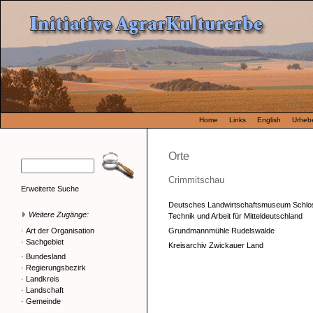
Home
Links
English
Urhebe
Orte
Crimmitschau
Erweiterte Suche
Deutsches Landwirtschaftsmuseum Schloss 
Weitere Zugänge:
Technik und Arbeit für Mitteldeutschland
·
Art der Organisation
Grundmannmühle Rudelswalde
·
Sachgebiet
Kreisarchiv Zwickauer Land
·
Bundesland
·
Regierungsbezirk
·
Landkreis
·
Landschaft
·
Gemeinde