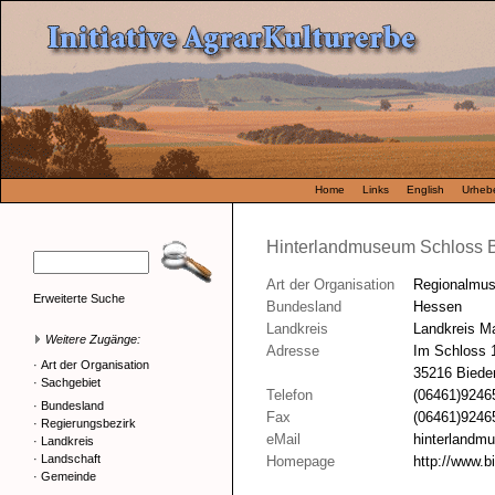
Home
Links
English
Urhebe
Hinterlandmuseum Schloss 
Art der Organisation
Regionalmu
Erweiterte Suche
Bundesland
Hessen
Landkreis
Landkreis M
Weitere Zugänge:
Adresse
Im Schloss 
·
Art der Organisation
35216 Biede
·
Sachgebiet
Telefon
(06461)9246
·
Bundesland
Fax
(06461)9246
·
Regierungsbezirk
eMail
hinterlandm
·
Landkreis
·
Landschaft
Homepage
http://www.b
·
Gemeinde