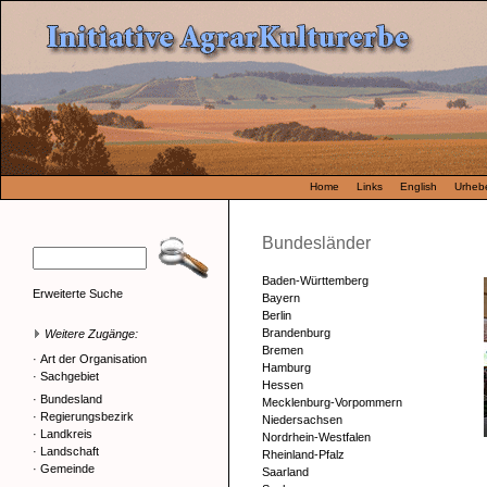
Home
Links
English
Urhebe
Bundesländer
Baden-Württemberg
Erweiterte Suche
Bayern
Berlin
Brandenburg
Weitere Zugänge:
Bremen
·
Art der Organisation
Hamburg
·
Sachgebiet
Hessen
·
Bundesland
Mecklenburg-Vorpommern
·
Regierungsbezirk
Niedersachsen
·
Landkreis
Nordrhein-Westfalen
·
Landschaft
Rheinland-Pfalz
·
Gemeinde
Saarland