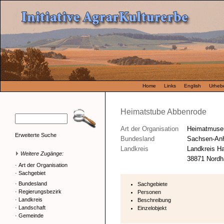
Home
Links
English
Urhebe
Heimatstube Abbenrode
Art der Organisation
Heimatmus
Erweiterte Suche
Bundesland
Sachsen-Anh
Landkreis
Landkreis H
Weitere Zugänge:
38871 Nordha
·
Art der Organisation
·
Sachgebiet
·
Bundesland
Sachgebiete
·
Regierungsbezirk
Personen
·
Landkreis
Beschreibung
·
Landschaft
Einzelobjekt
·
Gemeinde