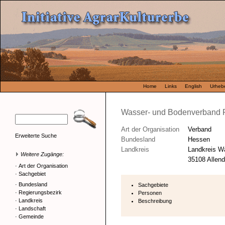
Home
Links
English
Urhebe
Wasser- und Bodenverband 
Art der Organisation
Verband
Erweiterte Suche
Bundesland
Hessen
Landkreis
Landkreis W
Weitere Zugänge:
35108 Allend
·
Art der Organisation
·
Sachgebiet
·
Bundesland
Sachgebiete
·
Regierungsbezirk
Personen
·
Landkreis
Beschreibung
·
Landschaft
·
Gemeinde