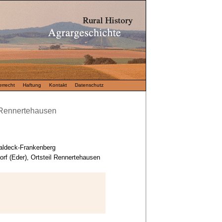
rrecht
Haftung
Kontakt
Datenschutz
Rennertehausen
aldeck-Frankenberg
orf (Eder), Ortsteil Rennertehausen