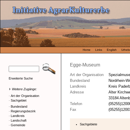
Home
Links
English
Urhebe
Egge-Museum
Art der Organisation
Spezialmus
Erweiterte Suche
Bundesland
Nordrhein-We
Landkreis
Kreis Pader
Weitere Zugänge:
Adresse
Alter Kirchw
·
Art der Organisation
33184 Alten
·
Sachgebiet
Telefon
(05255)1200
·
Bundesland
Fax
(05255)1200
·
Regierungsbezirk
·
Landkreis
·
Landschaft
Sachgebiete
·
Gemeinde