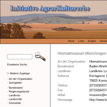
Home
Links
English
Urhebe
Heimatmuseum Münchingen
Art der Organisation
Heimatmus
Erweiterte Suche
Bundesland
Baden-Würt
Landkreis
Landkreis L
Weitere Zugänge:
Adresse
Kirchgasse 
·
Art der Organisation
70825 Kornta
·
Sachgebiet
Telefon
(07150)9207
·
Bundesland
Fax
(07150)9207
·
Regierungsbezirk
eMail
museum@kor
·
Landkreis
·
Landschaft
Homepage
http://www.k
·
Gemeinde