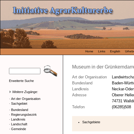
Home
Links
English
Urhebe
Museum in der Grünkerndarr
Art der Organisation
Landwirtsch
Erweiterte Suche
Bundesland
Baden-Würt
Landkreis
Neckar-Oden
Weitere Zugänge:
Adresse
Oberer Hell
·
Art der Organisation
74731 Walldü
·
Sachgebiet
Telefon
(06285)508
·
Bundesland
·
Regierungsbezirk
·
Landkreis
Sachgebiete
·
Landschaft
·
Gemeinde