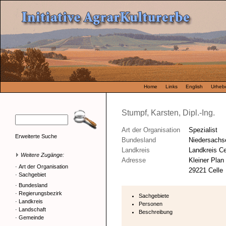
Home
Links
English
Urhebe
Stumpf, Karsten, Dipl.-Ing.
Art der Organisation
Spezialist
Erweiterte Suche
Bundesland
Niedersachs
Landkreis
Landkreis Ce
Weitere Zugänge:
Adresse
Kleiner Plan
·
Art der Organisation
29221 Celle
·
Sachgebiet
·
Bundesland
·
Regierungsbezirk
Sachgebiete
·
Landkreis
Personen
·
Landschaft
Beschreibung
·
Gemeinde