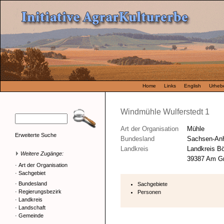
Home
Links
English
Urhebe
Windmühle Wulferstedt 1
Art der Organisation
Mühle
Erweiterte Suche
Bundesland
Sachsen-Anh
Landkreis
Landkreis B
Weitere Zugänge:
39387 Am Gro
·
Art der Organisation
·
Sachgebiet
·
Bundesland
Sachgebiete
·
Regierungsbezirk
Personen
·
Landkreis
·
Landschaft
·
Gemeinde