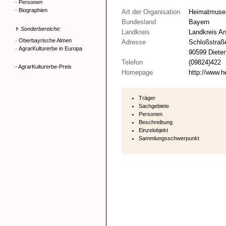
·
Personen
·
Biographien
Art der Organisation
Heimatmus
Bundesland
Bayern
Sonderbereiche:
Landkreis
Landkreis A
·
Oberbayrische Almen
Adresse
Schloßstraß
·
AgrarKulturerbe in Europa
90599 Diete
Telefon
(09824)422
- AgrarKulturerbe-Preis
Homepage
http://www.h
Träger
Sachgebiete
Personen
Beschreibung
Einzelobjekt
Sammlungsschwerpunkt