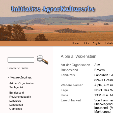
Home
Links
English
Urhebe
Alple a. Waxenstein
Art der Organisation
Alm
Erweiterte Suche
Bundesland
Bayern
Landkreis
Landkreis G
Weitere Zugänge:
82491 Grain
·
Art der Organisation
Weitere Namen
Älple, Alm 
·
Sachgebiet
Lage
Nördl. des 
·
Bundesland
Höhe
1384 m ü. N
·
Regierungsbezirk
Erreichbarkeit
Von Hammerb
·
Landkreis
überwiegend 
·
Landschaft
kreuzend. (
·
Gemeinde
Markierung. 