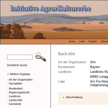
Home
Links
English
Urhebe
Bach-Alm
Art der Organisation
Alm
Erweiterte Suche
Bundesland
Bayern
Landkreis
Landkreis B
Weitere Zugänge:
83661 Lengg
·
Art der Organisation
Lage
Am Fischbac
·
Sachgebiet
Galgenstang
·
Bundesland
·
Regierungsbezirk
·
Landkreis
Beschreibung
·
Landschaft
·
Gemeinde