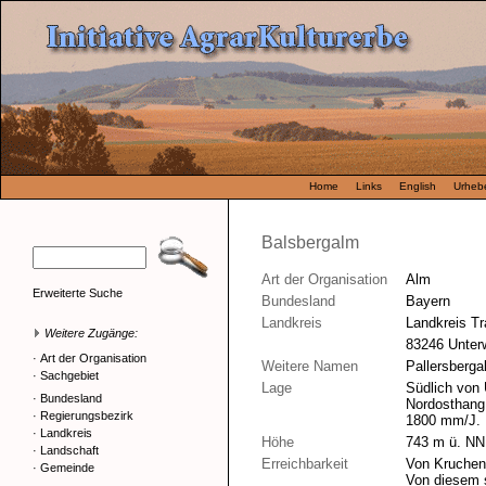
Home
Links
English
Urhebe
Balsbergalm
Art der Organisation
Alm
Erweiterte Suche
Bundesland
Bayern
Landkreis
Landkreis Tr
Weitere Zugänge:
83246 Unter
·
Art der Organisation
Weitere Namen
Pallersberga
·
Sachgebiet
Lage
Südlich von 
·
Bundesland
Nordosthang
·
Regierungsbezirk
1800 mm/J.
·
Landkreis
Höhe
743 m ü. NN
·
Landschaft
Erreichbarkeit
Von Kruchen
·
Gemeinde
Von diesem 