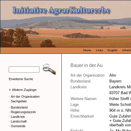
Home
Links
English
Urhebe
Bauer in der Au
Art der Organisation
Alm
Erweiterte Suche
Bundesland
Bayern
Landkreis
Landkreis M
Weitere Zugänge:
83707 Bad 
·
Art der Organisation
Weitere Namen
früher Stoffl
·
Sachgebiet
Lage
Weite Schott
·
Bundesland
Höhe
904 m ü. NN
·
Regierungsbezirk
Erreichbarkeit
Gute Zufahrt
·
Landkreis
+ Gute Zufah
·
Landschaft
oberhalb vo
·
Gemeinde
Einkehr
Ja. Mo Ruhet