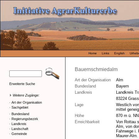
Home
Links
English
Urhebe
Bauernschmiedalm
Art der Organisation
Alm
Erweiterte Suche
Bundesland
Bayern
Landkreis
Landkreis Tr
Weitere Zugänge:
83224 Grass
·
Art der Organisation
Lage
Westlich von
·
Sachgebiet
mittel gene
·
Bundesland
Höhe
870 m ü. NN
·
Regierungsbezirk
Erreichbarkeit
Von Rottau s
·
Landkreis
Alm, von dor
·
Landschaft
Fahrwege i.
·
Gemeinde
Maurer-Alm.