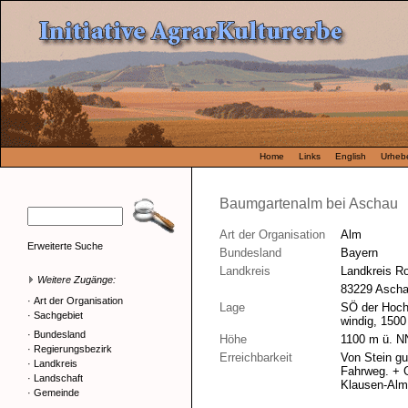
Home
Links
English
Urhebe
Baumgartenalm bei Aschau
Art der Organisation
Alm
Erweiterte Suche
Bundesland
Bayern
Landkreis
Landkreis R
Weitere Zugänge:
83229 Asch
·
Art der Organisation
Lage
SÖ der Hochr
·
Sachgebiet
windig, 150
·
Bundesland
Höhe
1100 m ü. N
·
Regierungsbezirk
Erreichbarkeit
Von Stein gu
·
Landkreis
Fahrweg. + G
·
Landschaft
Klausen-Alm
·
Gemeinde