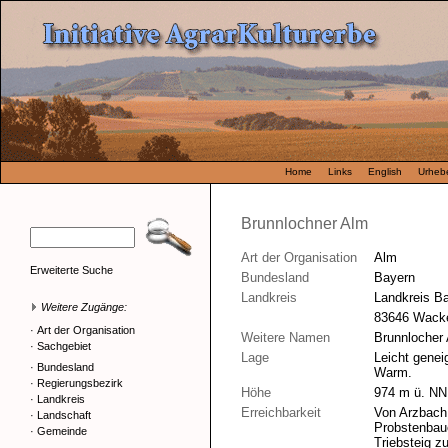
Home
Links
English
Urhebe
Brunnlochner Alm
Art der Organisation
Alm
Erweiterte Suche
Bundesland
Bayern
Landkreis
Landkreis B
Weitere Zugänge:
83646 Wack
·
Art der Organisation
Weitere Namen
Brunnlocher
·
Sachgebiet
Lage
Leicht genei
·
Bundesland
Warm.
·
Regierungsbezirk
Höhe
974 m ü. NN
·
Landkreis
Erreichbarkeit
Von Arzbach
·
Landschaft
Probstenbaue
·
Gemeinde
Triebsteig z