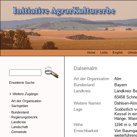
Home
Links
English
Urhebe
Dalsenalm
Art der Organisation
Alm
Erweiterte Suche
Bundesland
Bayern
Landkreis
Landkreis B
Weitere Zugänge:
83458 Schne
·
Art der Organisation
Weitere Namen
Dahlsen-Alm
·
Sachgebiet
Lage
Südöstlich v
·
Bundesland
Kessel in ei
·
Regierungsbezirk
Hänge. War
·
Landkreis
Höhe
1194 m ü. N
·
Landschaft
Erreichbarkeit
Von Baumgart
·
Gemeinde
weiterführen