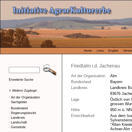
Home
Links
English
Urhebe
Friedlalm i.d. Jachenau
Art der Organisation
Alm
Erweiterte Suche
Bundesland
Bayern
Landkreis
Landkreis B
Weitere Zugänge:
83676 Jach
·
Art der Organisation
Lage
Östlich von
·
Sachgebiet
grossen Wurf
·
Bundesland
Höhe
950 m ü. NN
·
Regierungsbezirk
Erreichbarkeit
Aus dem Isar
·
Landkreis
Sylvensteins
·
Landschaft
"Alten Kreid
·
Gemeinde
Achner-Alm v