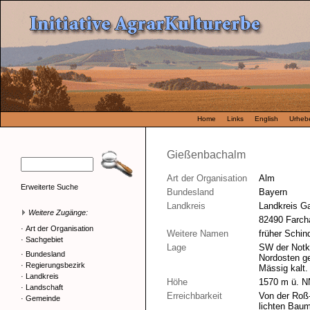
Home
Links
English
Urhebe
Gießenbachalm
Art der Organisation
Alm
Erweiterte Suche
Bundesland
Bayern
Landkreis
Landkreis G
Weitere Zugänge:
82490 Farch
·
Art der Organisation
Weitere Namen
früher Schin
·
Sachgebiet
Lage
SW der Notka
·
Bundesland
Nordosten ge
·
Regierungsbezirk
Mässig kalt.
·
Landkreis
Höhe
1570 m ü. N
·
Landschaft
Erreichbarkeit
Von der Roß-
·
Gemeinde
lichten Bau