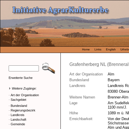
Home
Links
English
Urhebe
Grafenherberg NL (Brennera
Art der Organisation
Alm
Erweiterte Suche
Bundesland
Bayern
Landkreis
Landkreis R
Weitere Zugänge:
83080 Oberau
·
Art der Organisation
Weitere Namen
Brenner-Alm
·
Sachgebiet
Lage
Am Sudelfel
·
Bundesland
1100 mm/J.
·
Regierungsbezirk
Höhe
1089 m ü. N
·
Landkreis
Erreichbarkeit
Von der Deut
·
Landschaft
Stichstrasse
·
Gemeinde
Alm und Agg