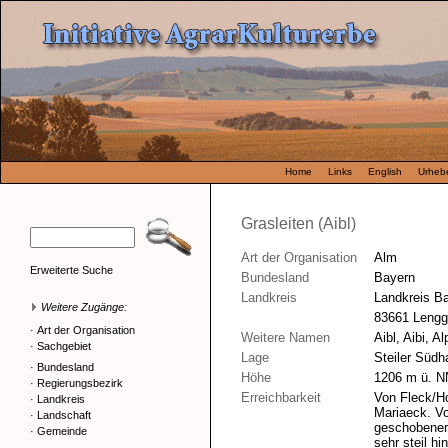
Home
Links
English
Urhebe
Grasleiten (Aibl)
Art der Organisation
Alm
Erweiterte Suche
Bundesland
Bayern
Landkreis
Landkreis B
Weitere Zugänge:
83661 Lengg
·
Art der Organisation
Weitere Namen
Aibl, Aibi, Al
·
Sachgebiet
Lage
Steiler Süd
·
Bundesland
Höhe
1206 m ü. N
·
Regierungsbezirk
Erreichbarkeit
Von Fleck/Ho
·
Landkreis
Mariaeck. Vo
·
Landschaft
geschobener
·
Gemeinde
sehr steil h