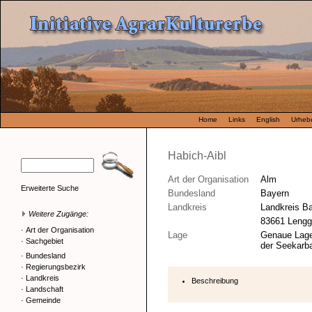
Home
Links
English
Urhebe
Habich-Aibl
Art der Organisation
Alm
Erweiterte Suche
Bundesland
Bayern
Landkreis
Landkreis B
Weitere Zugänge:
83661 Lengg
·
Art der Organisation
Lage
Genaue Lage
·
Sachgebiet
der Seekarba
·
Bundesland
·
Regierungsbezirk
·
Landkreis
Beschreibung
·
Landschaft
·
Gemeinde