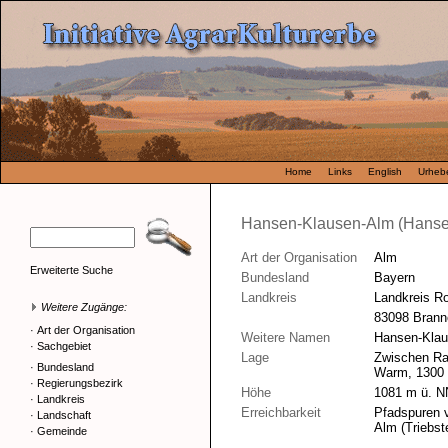
Home
Links
English
Urhebe
Hansen-Klausen-Alm (Hanse
Art der Organisation
Alm
Erweiterte Suche
Bundesland
Bayern
Landkreis
Landkreis R
Weitere Zugänge:
83098 Brann
·
Art der Organisation
Weitere Namen
Hansen-Kla
·
Sachgebiet
Lage
Zwischen Ram
·
Bundesland
Warm, 1300
·
Regierungsbezirk
Höhe
1081 m ü. N
·
Landkreis
Erreichbarkeit
Pfadspuren v
·
Landschaft
Alm (Triebste
·
Gemeinde