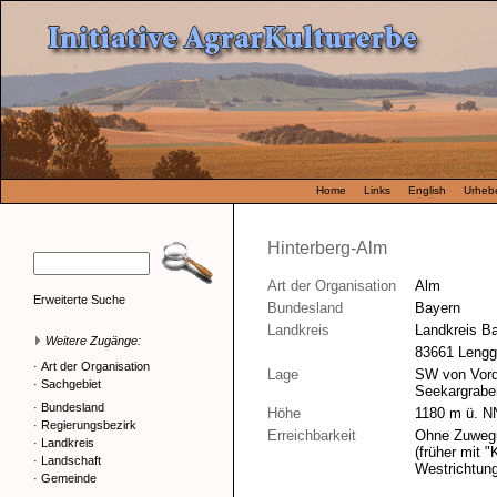
Home
Links
English
Urhebe
Hinterberg-Alm
Art der Organisation
Alm
Erweiterte Suche
Bundesland
Bayern
Landkreis
Landkreis B
Weitere Zugänge:
83661 Lengg
·
Art der Organisation
Lage
SW von Vorde
·
Sachgebiet
Seekargrabe
·
Bundesland
Höhe
1180 m ü. N
·
Regierungsbezirk
Erreichbarkeit
Ohne Zuwegu
·
Landkreis
(früher mit "
·
Landschaft
Westrichtung
·
Gemeinde