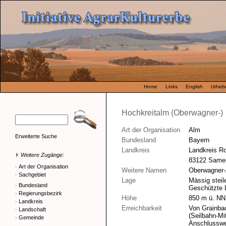
Home
Links
English
Urhebe
Hochkreitalm (Oberwagner-)
Art der Organisation
Alm
Erweiterte Suche
Bundesland
Bayern
Landkreis
Landkreis R
Weitere Zugänge:
83122 Same
·
Art der Organisation
Weitere Namen
Oberwagner-
·
Sachgebiet
Lage
Mässig steil
·
Bundesland
Geschützte 
·
Regierungsbezirk
Höhe
850 m ü. NN
·
Landkreis
Erreichbarkeit
Von Grainbac
·
Landschaft
(Seilbahn-Mi
·
Gemeinde
Anschlusswe