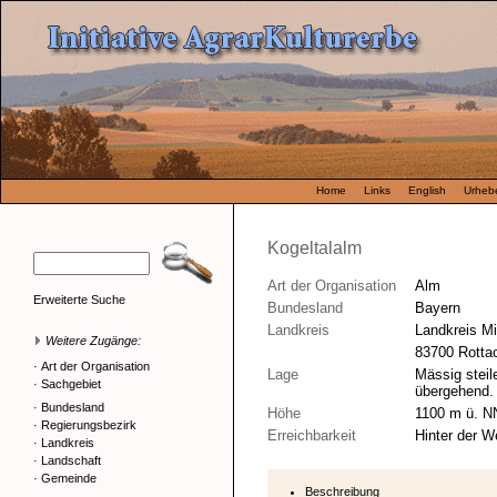
Home
Links
English
Urhebe
Kogeltalalm
Art der Organisation
Alm
Erweiterte Suche
Bundesland
Bayern
Landkreis
Landkreis M
Weitere Zugänge:
83700 Rotta
·
Art der Organisation
Lage
Mässig steil
·
Sachgebiet
übergehend.
·
Bundesland
Höhe
1100 m ü. N
·
Regierungsbezirk
Erreichbarkeit
Hinter der W
·
Landkreis
·
Landschaft
·
Gemeinde
Beschreibung