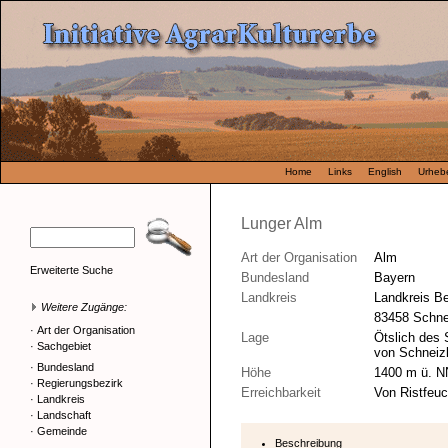
Home
Links
English
Urhebe
Lunger Alm
Art der Organisation
Alm
Erweiterte Suche
Bundesland
Bayern
Landkreis
Landkreis B
Weitere Zugänge:
83458 Schne
·
Art der Organisation
Lage
Ötslich des 
·
Sachgebiet
von Schneizl
·
Bundesland
Höhe
1400 m ü. N
·
Regierungsbezirk
Erreichbarkeit
Von Ristfeuch
·
Landkreis
·
Landschaft
·
Gemeinde
Beschreibung