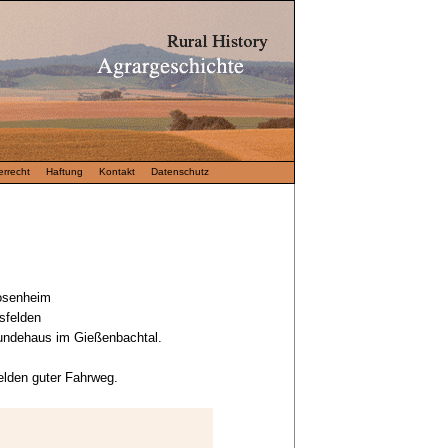
rrecht
Haftung
Kontakt
Datenschutz
osenheim
sfelden
undehaus im Gießenbachtal.
elden guter Fahrweg.