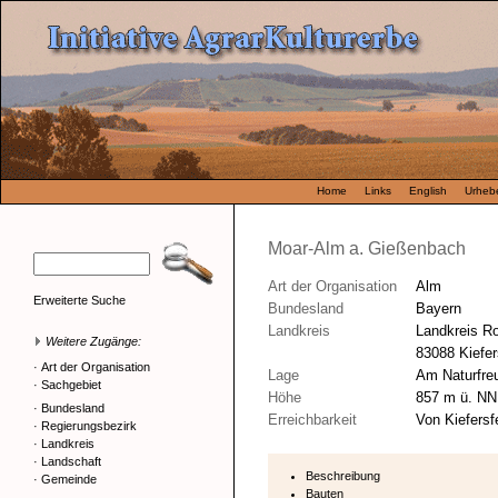
Home
Links
English
Urhebe
Moar-Alm a. Gießenbach
Art der Organisation
Alm
Erweiterte Suche
Bundesland
Bayern
Landkreis
Landkreis R
Weitere Zugänge:
83088 Kiefer
·
Art der Organisation
Lage
Am Naturfre
·
Sachgebiet
Höhe
857 m ü. NN
·
Bundesland
Erreichbarkeit
Von Kiefersf
·
Regierungsbezirk
·
Landkreis
·
Landschaft
Beschreibung
·
Gemeinde
Bauten