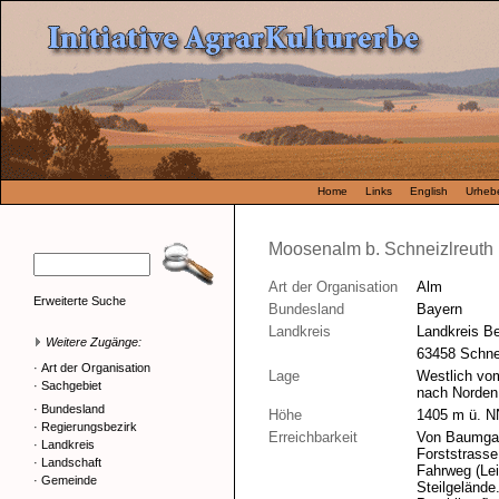
Home
Links
English
Urhebe
Moosenalm b. Schneizlreuth
Art der Organisation
Alm
Erweiterte Suche
Bundesland
Bayern
Landkreis
Landkreis B
Weitere Zugänge:
63458 Schne
·
Art der Organisation
Lage
Westlich vom
·
Sachgebiet
nach Norden 
·
Bundesland
Höhe
1405 m ü. N
·
Regierungsbezirk
Erreichbarkeit
Von Baumgar
·
Landkreis
Forststrass
·
Landschaft
Fahrweg (Lei
·
Gemeinde
Steilgelände