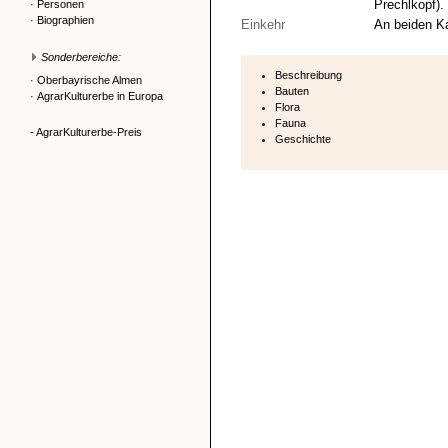
Prechlkopf).
·
Personen
·
Biographien
Einkehr
An beiden K
Sonderbereiche:
Beschreibung
·
Oberbayrische Almen
Bauten
·
AgrarKulturerbe in Europa
Flora
Fauna
- AgrarKulturerbe-Preis
Geschichte