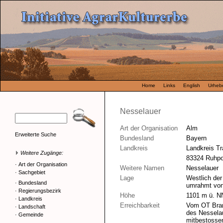
Home
Links
English
Urhebe
Nesselauer
Art der Organisation
Alm
Erweiterte Suche
Bundesland
Bayern
Landkreis
Landkreis Tr
Weitere Zugänge:
83324 Ruhpo
·
Art der Organisation
Weitere Namen
Nesselauer
·
Sachgebiet
Lage
Westlich der
·
Bundesland
umrahmt von
·
Regierungsbezirk
Höhe
1101 m ü. N
·
Landkreis
Erreichbarkeit
Vom OT Brand
·
Landschaft
des Nesselau
·
Gemeinde
mitbestossen