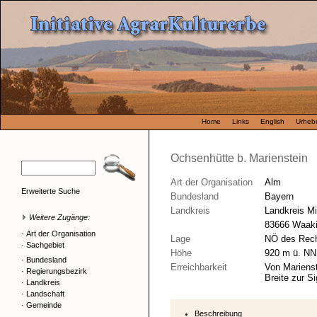
Home
Links
English
Urhebe
Ochsenhütte b. Marienstein
Art der Organisation
Alm
Erweiterte Suche
Bundesland
Bayern
Landkreis
Landkreis M
Weitere Zugänge:
83666 Waaki
·
Art der Organisation
Lage
NÖ des Rech
·
Sachgebiet
Höhe
920 m ü. NN
·
Bundesland
Erreichbarkeit
Von Marienst
·
Regierungsbezirk
Breite zur S
·
Landkreis
·
Landschaft
·
Gemeinde
Beschreibung