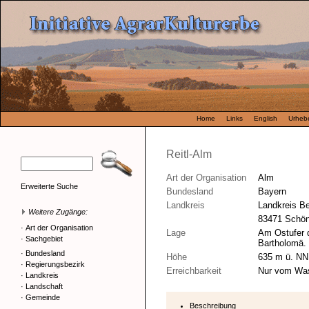
Home
Links
English
Urhebe
Reitl-Alm
Art der Organisation
Alm
Erweiterte Suche
Bundesland
Bayern
Landkreis
Landkreis B
Weitere Zugänge:
83471 Schö
·
Art der Organisation
Lage
Am Ostufer 
·
Sachgebiet
Bartholomä.
·
Bundesland
Höhe
635 m ü. NN
·
Regierungsbezirk
Erreichbarkeit
Nur vom Wass
·
Landkreis
·
Landschaft
·
Gemeinde
Beschreibung