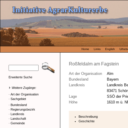
Home
Links
English
Urhebe
Roßfeldalm am Fagstein
Art der Organisation
Alm
Erweiterte Suche
Bundesland
Bayern
Landkreis
Landkreis B
Weitere Zugänge:
83471 Schö
·
Art der Organisation
Lage
SSÖ der Pri
·
Sachgebiet
Höhe
1610 m ü. N
·
Bundesland
·
Regierungsbezirk
·
Landkreis
Beschreibung
·
Landschaft
Geschichte
·
Gemeinde