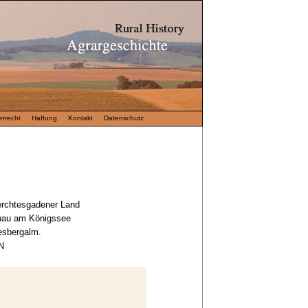
rrecht
Haftung
Kontakt
Datenschutz
erchtesgadener Land
nau am Königssee
esbergalm.
N