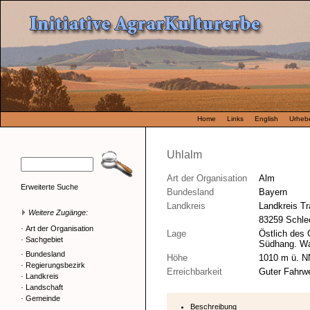
Home
Links
English
Urhebe
Uhlalm
Art der Organisation
Alm
Erweiterte Suche
Bundesland
Bayern
Landkreis
Landkreis Tr
Weitere Zugänge:
83259 Schle
·
Art der Organisation
Lage
Östlich des G
·
Sachgebiet
Südhang. W
·
Bundesland
Höhe
1010 m ü. N
·
Regierungsbezirk
Erreichbarkeit
Guter Fahrw
·
Landkreis
·
Landschaft
·
Gemeinde
Beschreibung