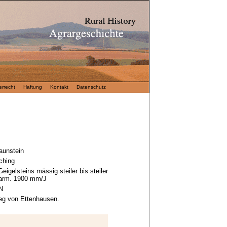
rrecht
Haftung
Kontakt
Datenschutz
aunstein
ching
eigelsteins mässig steiler bis steiler
arm. 1900 mm/J
N
eg von Ettenhausen.