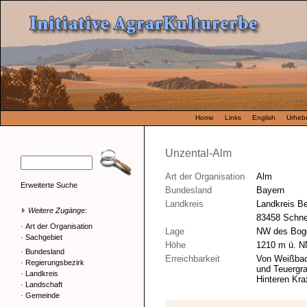
Home
Links
English
Urhebe
Unzental-Alm
Art der Organisation
Alm
Erweiterte Suche
Bundesland
Bayern
Landkreis
Landkreis B
Weitere Zugänge:
83458 Schne
·
Art der Organisation
Lage
NW des Boge
·
Sachgebiet
Höhe
1210 m ü. N
·
Bundesland
Erreichbarkeit
Von Weißbac
·
Regierungsbezirk
und Teuergra
·
Landkreis
Hinteren Kr
·
Landschaft
·
Gemeinde