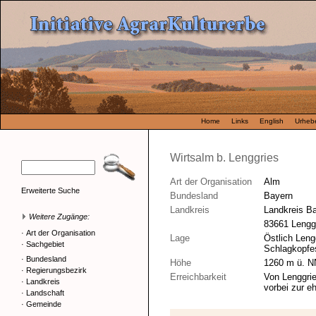
Home
Links
English
Urhebe
Wirtsalm b. Lenggries
Art der Organisation
Alm
Erweiterte Suche
Bundesland
Bayern
Landkreis
Landkreis B
Weitere Zugänge:
83661 Lengg
·
Art der Organisation
Lage
Östlich Leng
·
Sachgebiet
Schlagkopfe
·
Bundesland
Höhe
1260 m ü. N
·
Regierungsbezirk
Erreichbarkeit
Von Lenggrie
·
Landkreis
vorbei zur e
·
Landschaft
·
Gemeinde